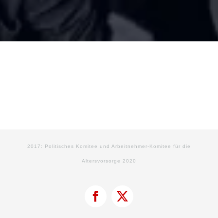
2017: Politisches Komitee und Arbeitnehmer-Komitee für die
Altersvorsorge 2020
Facebook
X